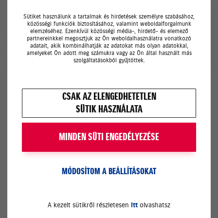
Sütiket használunk a tartalmak és hirdetések személyre szabásához,
közösségi funkciók biztosításához, valamint weboldalforgalmunk
elemzéséhez. Ezenkívül közösségi média-, hirdető- és elemező
partnereinkkel megosztjuk az Ön weboldalhasználatra vonatkozó
adatait, akik kombinálhatják az adatokat más olyan adatokkal,
amelyeket Ön adott meg számukra vagy az Ön által használt más
szolgáltatásokból gyűjtöttek.
Napelemes rendszer telepítése
CSAK AZ ELENGEDHETETLEN
SÜTIK HASZNÁLATA
A Gazdaságfejlesztési és Innovációs Operatív
Program „Napelemes rendszer telepítésének
támogatása mikro-, kis- és
MINDEN SÜTI ENGEDÉLYEZÉSE
középvállalkozásoknak című felhívás
keretében.
MÓDOSÍTOM A BEÁLLÍTÁSOKAT
MEGNÉZEM
A kezelt sütikről részletesen
itt
olvashatsz